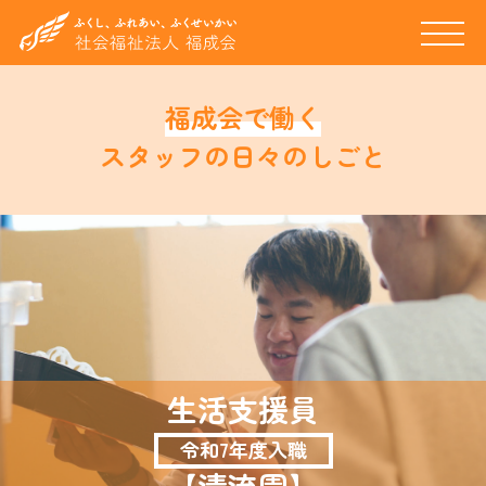
福成会で働く
スタッフの日々のしごと
生活支援員
令和7年度入職
【清流園】