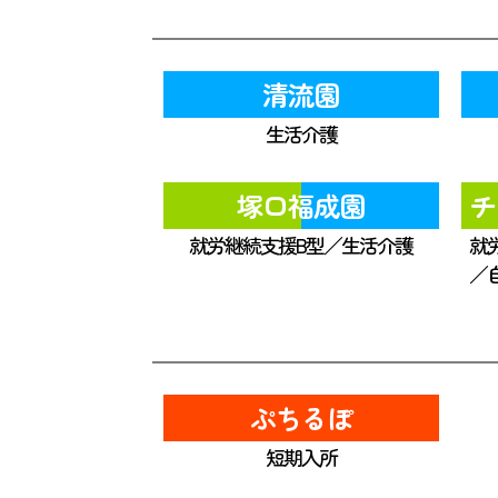
清流園
生活介護
塚口福成園
チ
就労継続支援B型／生活介護
就
／
ぷちるぽ
短期入所