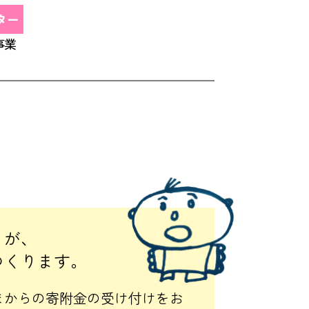
ター
事業
」が、
つくります。
まからの寄附金の受け付けをお