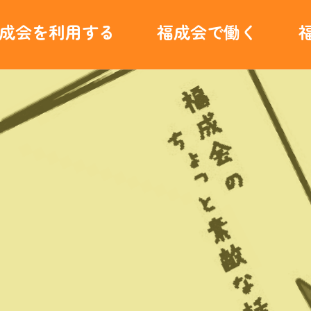
成会を利用する
福成会で働く