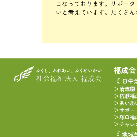
こなっております。サポータ
いと考えています。たくさん
福成会
《 日中
清流園
杭瀬福
あいあ
サポー
塚口福
チャレ
《 地域