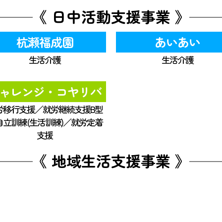
《 日中活動支援事業 》
杭瀬福成園
あいあい
生活介護
生活介護
ャレンジ・コヤリバ
労移行支援／就労継続支援B型
自立訓練(生活訓練)／就労定着
支援
《 地域生活支援事業 》