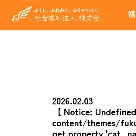
福
2026.02.03
【 Notice: Undefined
content/themes/fukus
get property 'cat_na