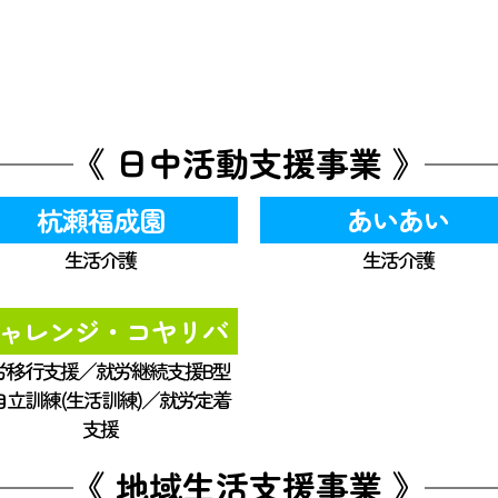
《 日中活動支援事業 》
杭瀬福成園
あいあい
生活介護
生活介護
ャレンジ・コヤリバ
労移行支援／就労継続支援B型
自立訓練(生活訓練)／就労定着
支援
《 地域生活支援事業 》